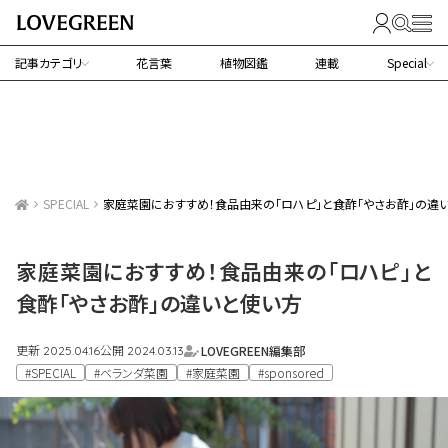
記事カテゴリ
花言葉
植物図鑑
連載
Special
SPECIAL
家庭菜園におすすめ！食品由来の「ロハピ」と食酢「やさお酢」の違
家庭菜園におすすめ！食品由来の「ロハピ」と
食酢「やさお酢」の違いと使い方
更新
公開
LOVEGREEN編集部
2025.04.16
2024.03.13
#SPECIAL
#ベランダ菜園
#家庭菜園
#sponsored