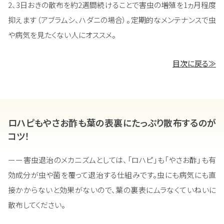
2、3日おきの散布を約2週間続けることで害虫の増殖を1ヵ月程度
抑えます（アブラムシ、ハダニの場合）。定期的なメンテナンスで虫
や病気を見たくない人にオススメ。
目次に戻る≫
ロハピもやさお酢も葉の表裏にたっぷり散布するのが
コツ！
ーー害虫退治のメカニズムとしては、「ロハピ」も「やさお酢」も有
効成分が虫や菌を覆って退治する仕組みです。虫にも病気にも直
接かからないと効果がないので、葉の裏表にムラなくていねいに
散布してください。