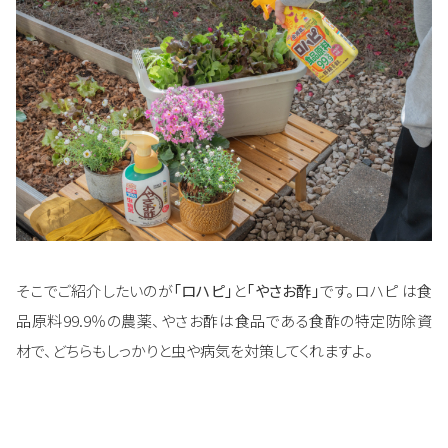
そこでご紹介したいのが
「ロハピ」
と
「やさお酢」
です。ロハピ は食
品原料99.9％の農薬、やさお酢は食品である食酢の特定防除資
材で、どちらもしっかりと虫や病気を対策してくれますよ。