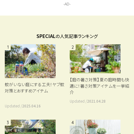
SPECIAL
の人気記事ランキング
1
2
【庭の暑さ対策】夏の庭時間も快
蚊がいない庭にする工夫！ヤブ蚊
適に！暑さ対策アイテムを一挙紹
対策とおすすめアイテム
介
Updated /
2021.04.28
Updated /
2025.04.16
3
4