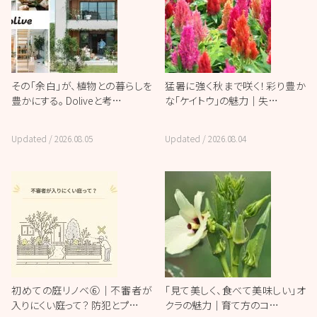
その「余白」が、植物との暮らしを
猛暑に強く秋まで咲く！彩り豊か
豊かにする。 Doliveと考…
な「ケイトウ」の魅力｜失…
Updated /
2026.08.05
Updated /
2026.08.04
初めての庭リノベ⑥｜不審者が
「見て美しく、食べて美味しい」オ
入りにくい庭って？ 防犯とプ…
クラの魅力｜育て方のコ…