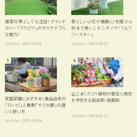
雑草対策としても注目！グランド
愛らしい小花が満開に！初夏から
カバー「クラピア」のサステナブル
秋まで長くニチニチソウ「フェア
な魅力！
リースター」
Updated /
2022.02.01
Updated /
2022.05.03
5
6
土にまくだけ！植物の害虫と病気
家庭菜園におすすめ！食品由来の
を予防する殺虫剤・殺菌剤
「ロハピ」と食酢「やさお酢」の違
いと使い方
Updated /
2023.02.15
Updated /
2025.04.16