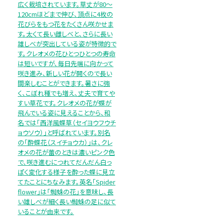
広く栽培されています。草丈が80～
120cmほどまで伸び、頂点に4枚の
花びらをもつ花をたくさん咲かせま
す。太くて長い雌しべと、さらに長い
雄しべが突出している姿が特徴的で
す。クレオメの花ひとつひとつの寿命
は短いですが、毎日先端に向かって
咲き進み、新しい花が開くので長い
間楽しむことができます。暑さに強
く、こぼれ種でも増え、丈夫で育てや
すい草花です。クレオメの花が蝶が
飛んでいる姿に見えることから、和
名では「西洋風蝶草（セイヨウフウチ
ョウソウ）」と呼ばれています。別名
の「酔蝶花（スイチョウカ）」は、クレ
オメの花が蕾のときは濃いピンク色
で、咲き進むにつれてだんだん白っ
ぽく変化する様子を酔った蝶に見立
てたことにちなみます。英名「Spider
flower」は「蜘蛛の花」を意味し、長
い雄しべが細く長い蜘蛛の足に似て
いることが由来です。