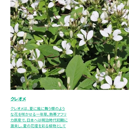
クレオメ
クレオメは、夏に風に舞う蝶のよう
な花を咲かせる一年草。熱帯アフリ
カ原産で、日本へは明治時代初期に
渡来し、夏の花壇を彩る植物として