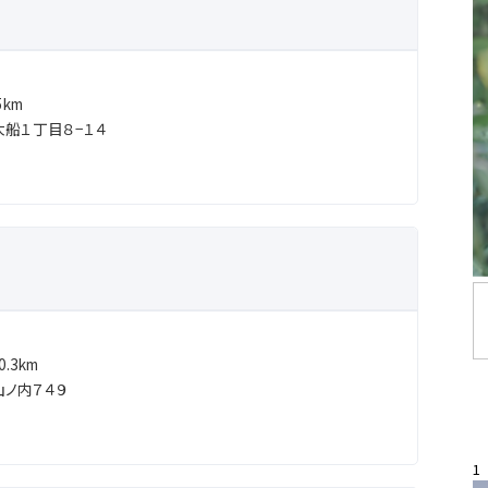
km
船１丁目８−１４
.3km
ノ内７４９
1