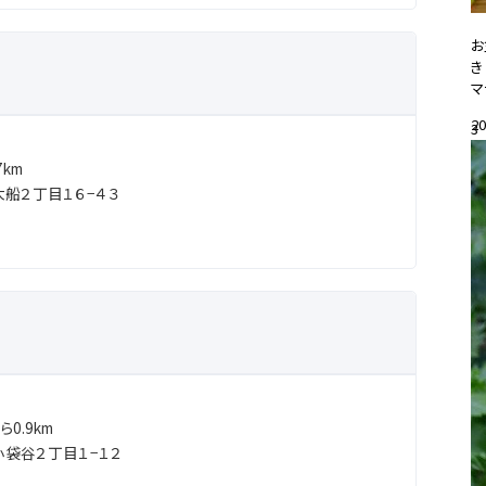
お
き
マ
20
3
#
km
船２丁目１６−４３
0.9km
袋谷２丁目１−１２