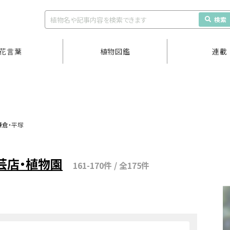
検索
花言葉
植物図鑑
連載
鎌倉・平塚
芸店・植物園
161-170件 / 全175件