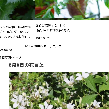
安心して旅行に行ける
ジルの収穫｜時期や摘
「留守中の水やり」の方法
方～摘心、切り戻しを
て長くたくさん収穫しよ
2019.06.22
Show More
#DIY・ガーデニング
25.06.20
家庭菜園・ハーブ
8月8日の花言葉