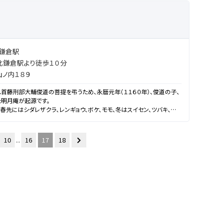
鎌倉駅
北鎌倉駅より徒歩１０分
ノ内１８９
首藤刑部大輔俊道の菩提を弔うため、永暦元年（１１６０年）、俊道の子、
た明月庵が起源です。
春先にはシダレザクラ、レンギョウ、ボケ、モモ、冬はスイセン、ツバキ、ロ
咲きます。特に初夏は、参道から境内に至るまでを覆うアジサイが見事で
10
...
16
17
18