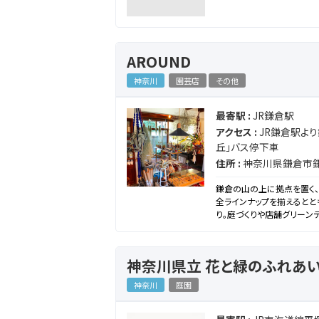
AROUND
神奈川
園芸店
その他
最寄駅 :
JR鎌倉駅
アクセス :
JR鎌倉駅より
丘」バス停下車
住所 :
神奈川県鎌倉市鎌倉
鎌倉の山の上に拠点を置く、ボタ
全ラインナップを揃えるとと
り。庭づくりや店舗グリーン
を」-The Landscapers
神奈川県立 花と緑のふれあい
神奈川
庭園