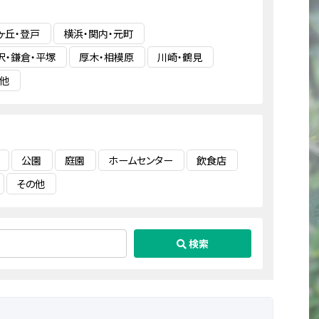
ヶ丘・登戸
横浜・関内・元町
沢・鎌倉・平塚
厚木・相模原
川崎・鶴見
他
公園
庭園
ホームセンター
飲食店
その他
検索