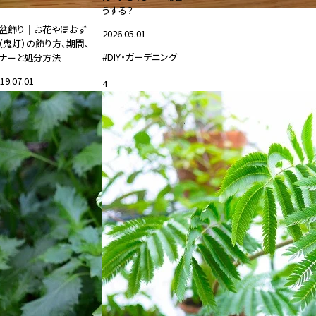
うする？
盆飾り｜お花やほおず
2026.05.01
（鬼灯）の飾り方、期間、
#DIY・ガーデニング
ナーと処分方法
19.07.01
4
花と暮らす