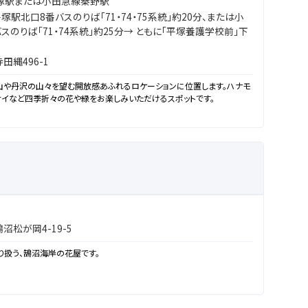
塚駅または小田急線秦野駅
塚駅北口8番バスのりば「71・74・75系統」約20分、または小
のりば「71・74系統」約25分→ ともに「平塚養護学校前」下
縄496-1
山や丹沢の山々を望む開放感あふれるロケーションに位置します。ハナモ
ジサイなど四季折々の花や緑をお楽しみいただけるスポットです。
松が岡4-19-5
扱う、鵠沼海岸の花屋です。