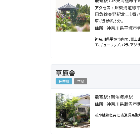
最寄駅 :
JR東海道線平
アクセス :
JR東海道線平
田急線秦野駅北口1番バス
車、徒歩約5分。
住所 :
神奈川県平塚市寺田
神奈川県平塚市内の、富士
モ、チューリップ、バラ、ア
草原舎
神奈川
花屋
最寄駅 :
鵠沼海岸駅
住所 :
神奈川県藤沢市鵠沼
花や植物と共に古道具も取り