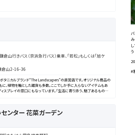
バ
み
し
う
鎌倉山行きバス（京浜急行バス）乗車、「若松」もしくは「旭ケ
20
山2-16-36
#
ニカルブランド“The Landscapers”の直営店です。オリジナル商品の
もに、植物を軸とした雑貨も多数。ここでしか手に入らないアイテムもあ
ディスプレイの窓口にもなっています。「生活に寄り添う、魅了あるもの
センター 花菜ガーデン