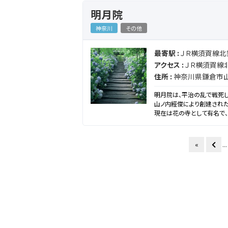
明月院
神奈川
その他
最寄駅 :
ＪＲ横須賀線北
アクセス :
ＪＲ横須賀線
住所 :
神奈川県鎌倉市山
明月院は、平治の乱で戦死し
山ノ内經俊により創建され
現在は花の寺として有名で、
ウバイなど四季折々の花が
す。
«
...
※拝観料
５００円（小･中学生３００円）