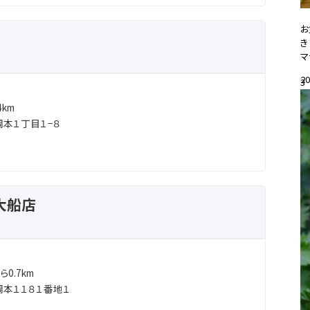
お
き
マ
20
3
#
km
本１丁目１−８
大船店
0.7km
本１１８１番地１