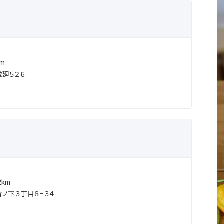
m
廻５２６
km
ノ下３丁目８−３４