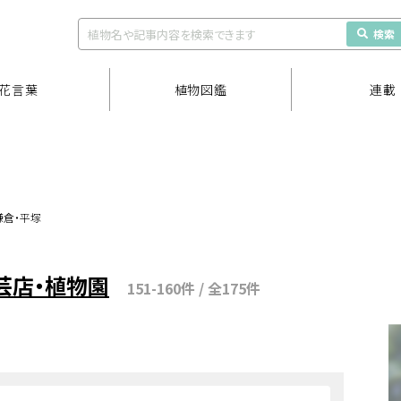
検索
花言葉
植物図鑑
連載
鎌倉・平塚
芸店・植物園
151-160件 / 全175件