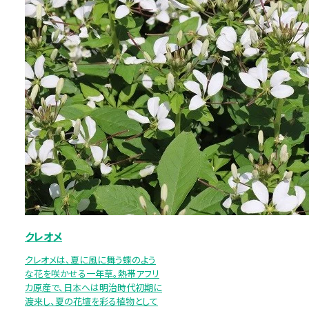
クレオメ
クレオメは、夏に風に舞う蝶のよう
な花を咲かせる一年草。熱帯アフリ
カ原産で、日本へは明治時代初期に
渡来し、夏の花壇を彩る植物として