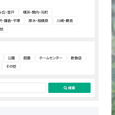
ヶ丘・登戸
横浜・関内・元町
沢・鎌倉・平塚
厚木・相模原
川崎・鶴見
他
公園
庭園
ホームセンター
飲食店
その他
検索