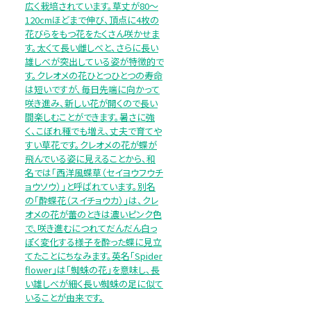
広く栽培されています。草丈が80～
120cmほどまで伸び、頂点に4枚の
花びらをもつ花をたくさん咲かせま
す。太くて長い雌しべと、さらに長い
雄しべが突出している姿が特徴的で
す。クレオメの花ひとつひとつの寿命
は短いですが、毎日先端に向かって
咲き進み、新しい花が開くので長い
間楽しむことができます。暑さに強
く、こぼれ種でも増え、丈夫で育てや
すい草花です。クレオメの花が蝶が
飛んでいる姿に見えることから、和
名では「西洋風蝶草（セイヨウフウチ
ョウソウ）」と呼ばれています。別名
の「酔蝶花（スイチョウカ）」は、クレ
オメの花が蕾のときは濃いピンク色
で、咲き進むにつれてだんだん白っ
ぽく変化する様子を酔った蝶に見立
てたことにちなみます。英名「Spider
flower」は「蜘蛛の花」を意味し、長
い雄しべが細く長い蜘蛛の足に似て
いることが由来です。