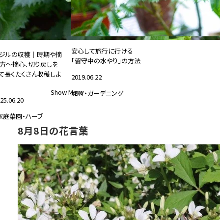
安心して旅行に行ける
ジルの収穫｜時期や摘
「留守中の水やり」の方法
方～摘心、切り戻しを
て長くたくさん収穫しよ
2019.06.22
Show More
#DIY・ガーデニング
25.06.20
家庭菜園・ハーブ
8月8日の花言葉