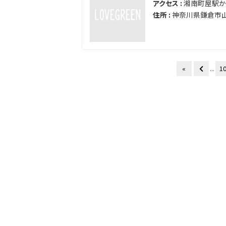
アクセス :
湘南町屋駅から
住所 :
神奈川県鎌倉市山
«
...
1