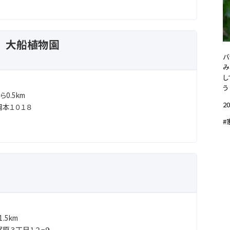
 大船植物園
バ
み
し
う
0.5km
20
本１０１８
#
.5km
原３丁目１２−９