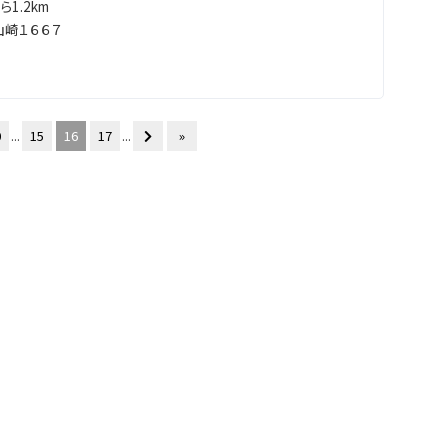
1.2km
崎１６６７
0
...
15
16
17
...
»