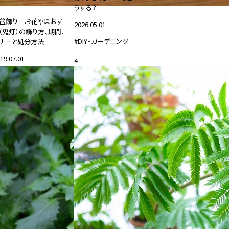
うする？
盆飾り｜お花やほおず
2026.05.01
（鬼灯）の飾り方、期間、
#DIY・ガーデニング
ナーと処分方法
19.07.01
4
花と暮らす