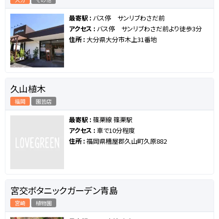
最寄駅 :
バス停 サンリブわさだ前
アクセス :
バス停 サンリブわさだ前より徒歩3分
住所 :
大分県大分市木上31番地
久山植木
福岡
園芸店
最寄駅 :
篠栗線 篠栗駅
アクセス :
車で10分程度
住所 :
福岡県糟屋郡久山町久原882
宮交ボタニックガーデン青島
宮崎
植物園