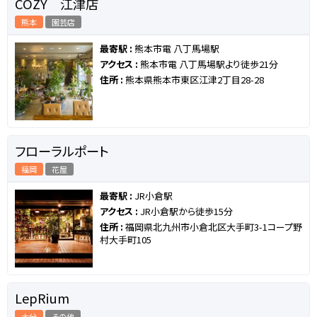
COZY 江津店
熊本
園芸店
最寄駅 :
熊本市電 八丁馬場駅
アクセス :
熊本市電 八丁馬場駅より徒歩21分
住所 :
熊本県熊本市東区江津2丁目28-28
フローラルポート
福岡
花屋
最寄駅 :
JR小倉駅
アクセス :
JR小倉駅から徒歩15分
住所 :
福岡県北九州市小倉北区大手町3-1コープ野
村大手町105
LepRium
大分
その他