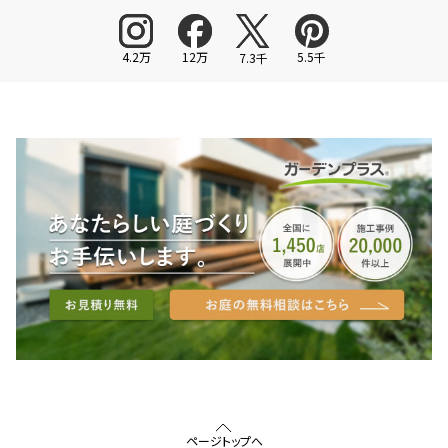
4.2万
12万
5.5千
7.3千
ページトップへ