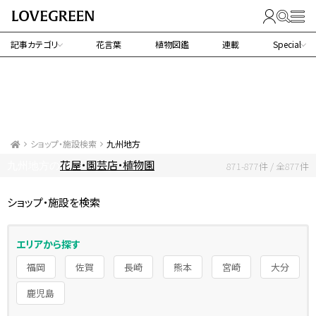
記事カテゴリ
花言葉
植物図鑑
連載
Special
ショップ・施設検索
九州地方
花屋・園芸店・植物園
九州地方の
871-877件 / 全877件
ショップ・施設を検索
エリアから探す
福岡
佐賀
長崎
熊本
宮崎
大分
鹿児島