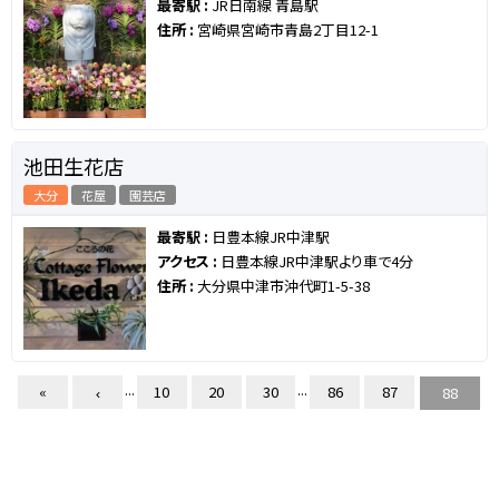
最寄駅 :
JR日南線 青島駅
住所 :
宮崎県宮崎市青島2丁目12-1
池田生花店
大分
花屋
園芸店
最寄駅 :
日豊本線JR中津駅
アクセス :
日豊本線JR中津駅より車で4分
住所 :
大分県中津市沖代町1-5-38
...
...
«
10
20
30
86
87
88