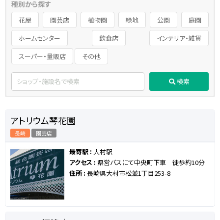
種別から探す
花屋
園芸店
植物園
緑地
公園
庭園
ホームセンター
飲食店
インテリア・雑貨
スーパー・量販店
その他
検索
アトリウム琴花園
長崎
園芸店
最寄駅 :
大村駅
アクセス :
県営バスにて中央町下車 徒歩約10分
住所 :
長崎県大村市松並1丁目253-8