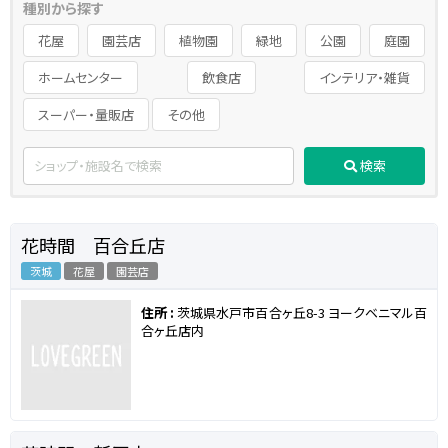
種別から探す
花屋
園芸店
植物園
緑地
公園
庭園
ホームセンター
飲食店
インテリア・雑貨
スーパー・量販店
その他
検索
花時間 百合丘店
茨城
花屋
園芸店
住所 :
茨城県水戸市百合ヶ丘8-3 ヨークベニマル百
合ヶ丘店内