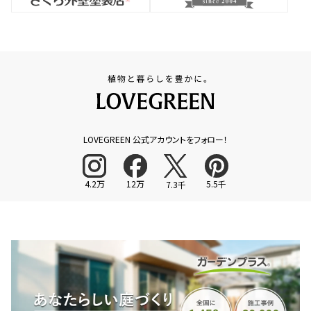
LOVEGREEN 公式アカウントをフォロー！
4.2万
12万
5.5千
7.3千