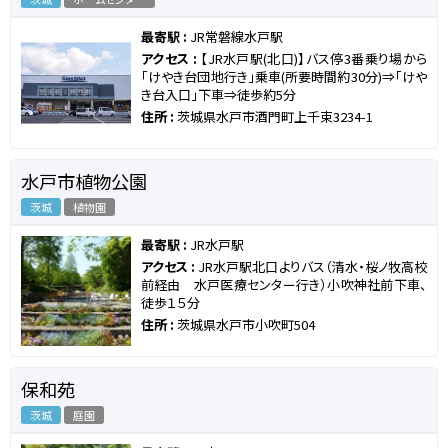
最寄駅 :
JR常磐線水戸駅
アクセス :
【JR水戸駅(北口)】バス停3番乗り場から
「けやき台団地行き」乗車(所要時間約30分)⇒「けや
き台入口」下車⇒徒歩約5分
住所 :
茨城県水戸市酒門町上千束3234-1
水戸市植物公園
茨城
植物園
最寄駅 :
JR水戸駅
アクセス :
JR水戸駅北口よりバス（清水・桜ノ牧高校
前経由 水戸医療センター行き）小吹神社前下車、
徒歩１５分
住所 :
茨城県水戸市小吹町504
保和苑
茨城
庭園