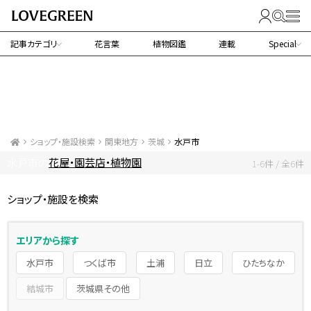
記事カテゴリ
花言葉
植物図鑑
連載
Special
ショップ・施設検索
関東地方
茨城
水戸市
花屋・園芸店・植物園
水戸市の
1-6件 / 全6件
ショップ・施設を検索
エリアから探す
水戸市
つくば市
土浦
日立
ひたちなか
結城市
茨城県その他