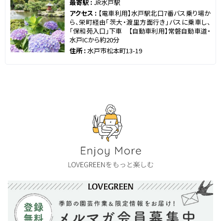
最寄駅 :
JR水戸駅
アクセス :
【電車利用】水戸駅北口7番バス乗り場か
ら、栄町経由「茨大・渡里方面行き」バスに乗車し、
「保和苑入口」下車 【自動車利用】常磐自動車道・
水戸ICから約20分
住所 :
水戸市松本町13-19