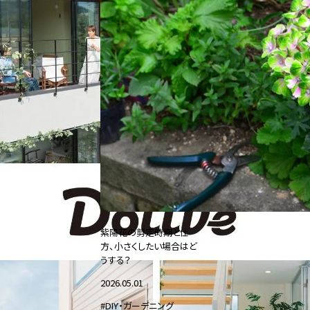
紫陽花の剪定時期と仕
方、小さくしたい場合はど
うする？
2026.05.01
#DIY・ガーデニング