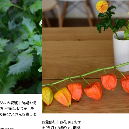
ジルの収穫｜時期や摘
方～摘心、切り戻しを
て長くたくさん収穫しよ
お盆飾り｜お花やほおず
き（鬼灯）の飾り方、期間、