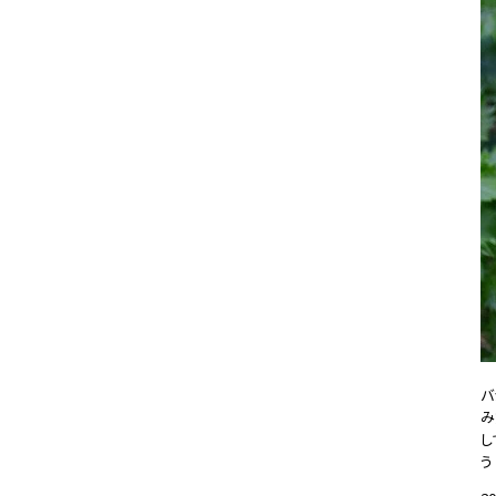
バ
み
し
う