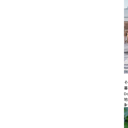
そ
暮
D
地
3
タ
20
#