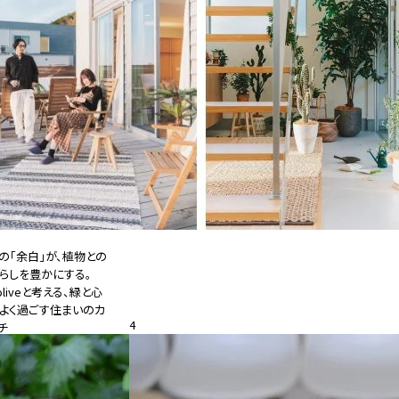
の「余白」が、植物との
らしを豊かにする。
oliveと考える、緑と心
よく過ごす住まいのカ
4
チ
26.08.05
特集