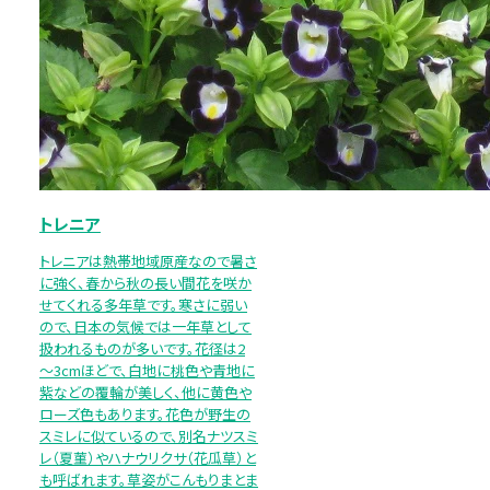
トレニア
トレニアは熱帯地域原産なので暑さ
に強く、春から秋の長い間花を咲か
せてくれる多年草です。寒さに弱い
ので、日本の気候では一年草として
扱われるものが多いです。花径は2
～3cmほどで、白地に桃色や青地に
紫などの覆輪が美しく、他に黄色や
ローズ色もあります。花色が野生の
スミレに似ているので、別名ナツスミ
レ（夏菫）やハナウリクサ（花瓜草）と
も呼ばれます。草姿がこんもりまとま