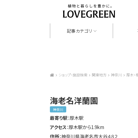
記事カテゴリ
ショップ・施設検索
関東地方
神奈川
厚木・
海老名洋蘭園
神奈川
最寄り駅
：厚木駅
アクセス
：厚木駅から1.9km
住所
：神奈川県海老名市大谷４８２