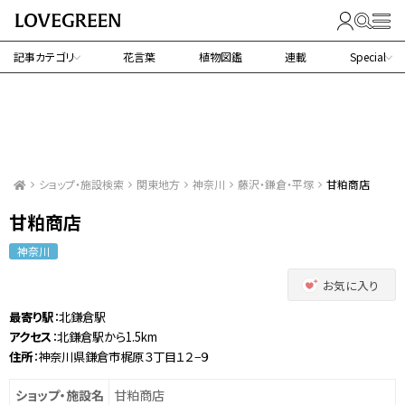
記事カテゴリ
花言葉
植物図鑑
連載
Special
ショップ・施設検索
関東地方
神奈川
藤沢・鎌倉・平塚
甘粕商店
甘粕商店
神奈川
お気に入り
最寄り駅
：北鎌倉駅
アクセス
：北鎌倉駅から1.5km
住所
：神奈川県鎌倉市梶原３丁目１２−９
ショップ・施設名
甘粕商店