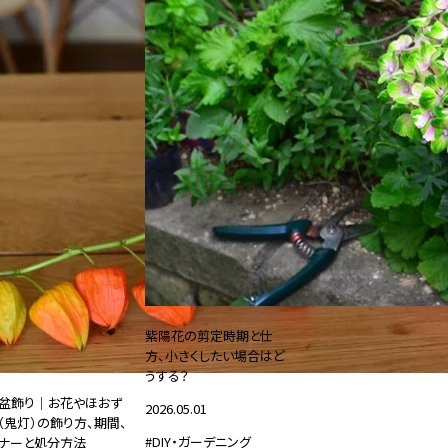
紫陽花の剪定時期と仕
方、小さくしたい場合はど
うする？
盆飾り｜お花やほおず
2026.05.01
（鬼灯）の飾り方、期間、
#DIY・ガーデニング
ナーと処分方法