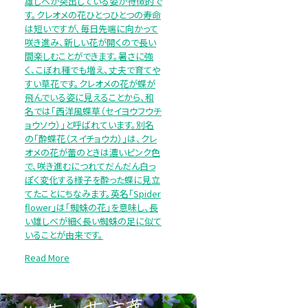
雄しべが突出している姿が特徴的で
す。クレオメの花ひとつひとつの寿命
は短いですが、毎日先端に向かって
咲き進み、新しい花が開くので長い
間楽しむことができます。暑さに強
く、こぼれ種でも増え、丈夫で育てや
すい草花です。クレオメの花が蝶が
飛んでいる姿に見えることから、和
名では「西洋風蝶草（セイヨウフウチ
ョウソウ）」と呼ばれています。別名
の「酔蝶花（スイチョウカ）」は、クレ
オメの花が蕾のときは濃いピンク色
で、咲き進むにつれてだんだん白っ
ぽく変化する様子を酔った蝶に見立
てたことにちなみます。英名「Spider
flower」は「蜘蛛の花」を意味し、長
い雄しべが細く長い蜘蛛の足に似て
いることが由来です。
Read More