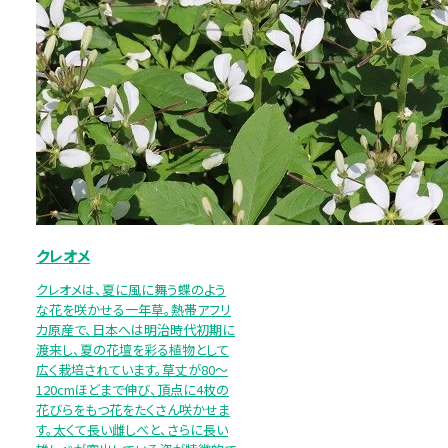
クレオメ
クレオメは、夏に風に舞う蝶のよう
な花を咲かせる一年草。熱帯アフリ
カ原産で、日本へは明治時代初期に
渡来し、夏の花壇を彩る植物として
広く栽培されています。草丈が80～
120cmほどまで伸び、頂点に4枚の
花びらをもつ花をたくさん咲かせま
す。太くて長い雌しべと、さらに長い