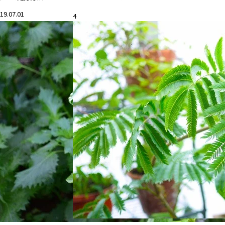
19.07.01
4
花と暮らす