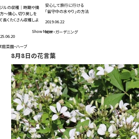
安心して旅行に行ける
ジルの収穫｜時期や摘
「留守中の水やり」の方法
方～摘心、切り戻しを
て長くたくさん収穫しよ
2019.06.22
Show More
#DIY・ガーデニング
25.06.20
家庭菜園・ハーブ
8月8日の花言葉