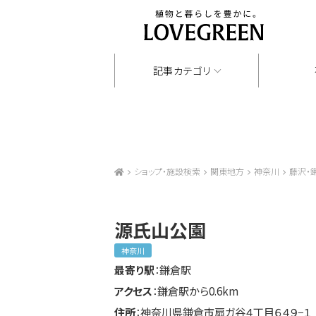
記事カテゴリ
ショップ・施設検索
関東地方
神奈川
藤沢・
源氏山公園
神奈川
最寄り駅
：鎌倉駅
アクセス
：鎌倉駅から0.6km
住所
：神奈川県鎌倉市扇ガ谷４丁目６４９−１