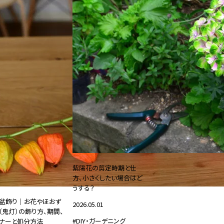
紫陽花の剪定時期と仕
方、小さくしたい場合はど
うする？
盆飾り｜お花やほおず
2026.05.01
（鬼灯）の飾り方、期間、
#DIY・ガーデニング
ナーと処分方法