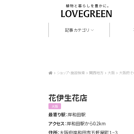
記事カテゴリ
ショップ・施設検索
関西地方
大阪
大阪府そ
花伊生花店
大阪
最寄り駅
：岸和田駅
アクセス
：岸和田駅から0.2km
住所
：大阪府岸和田市五軒屋町１−３