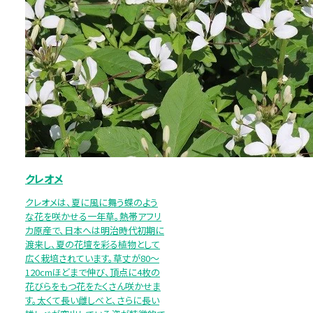
クレオメ
クレオメは、夏に風に舞う蝶のよう
な花を咲かせる一年草。熱帯アフリ
カ原産で、日本へは明治時代初期に
渡来し、夏の花壇を彩る植物として
広く栽培されています。草丈が80～
120cmほどまで伸び、頂点に4枚の
花びらをもつ花をたくさん咲かせま
す。太くて長い雌しべと、さらに長い