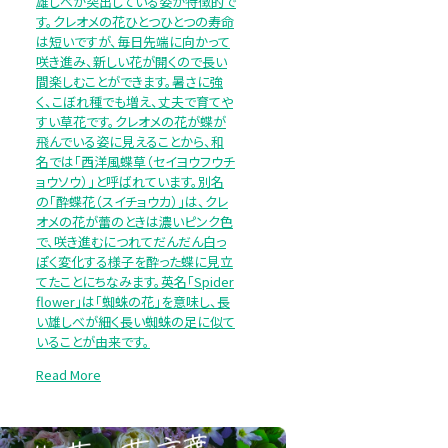
雄しべが突出している姿が特徴的で
す。クレオメの花ひとつひとつの寿命
は短いですが、毎日先端に向かって
咲き進み、新しい花が開くので長い
間楽しむことができます。暑さに強
く、こぼれ種でも増え、丈夫で育てや
すい草花です。クレオメの花が蝶が
飛んでいる姿に見えることから、和
名では「西洋風蝶草（セイヨウフウチ
ョウソウ）」と呼ばれています。別名
の「酔蝶花（スイチョウカ）」は、クレ
オメの花が蕾のときは濃いピンク色
で、咲き進むにつれてだんだん白っ
ぽく変化する様子を酔った蝶に見立
てたことにちなみます。英名「Spider
flower」は「蜘蛛の花」を意味し、長
い雄しべが細く長い蜘蛛の足に似て
いることが由来です。
Read More