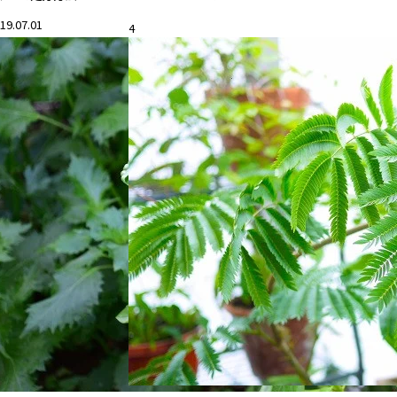
19.07.01
4
花と暮らす