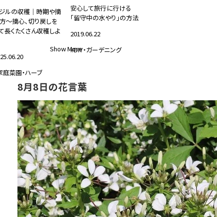
安心して旅行に行ける
ジルの収穫｜時期や摘
「留守中の水やり」の方法
方～摘心、切り戻しを
て長くたくさん収穫しよ
2019.06.22
Show More
#DIY・ガーデニング
25.06.20
家庭菜園・ハーブ
8月8日の花言葉