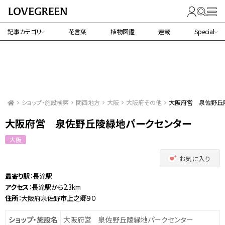
記事カテゴリ
花言葉
植物図鑑
連載
Special
ショップ・施設検索
関西地方
大阪
大阪府その他
大阪府営 泉佐野丘
大阪府営 泉佐野丘陵緑地パークセンター
大阪
お気に入り
最寄り駅
：長滝駅
アクセス
：長滝駅から2.3km
住所
：大阪府泉佐野市上之郷９０
ショップ・施設名
大阪府営 泉佐野丘陵緑地パークセンター