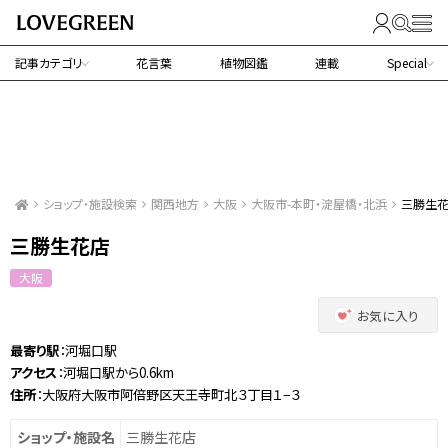
記事カテゴリ
花言葉
植物図鑑
連載
Special
ショップ・施設検索
関西地方
大阪
大阪市-本町・淀屋橋・北浜
三勝生
三勝生花店
大阪
お気に入り
最寄り駅
：河堀口駅
アクセス
：河堀口駅から0.6km
住所
：大阪府大阪市阿倍野区天王寺町北３丁目１−３
ショップ・施設名
三勝生花店