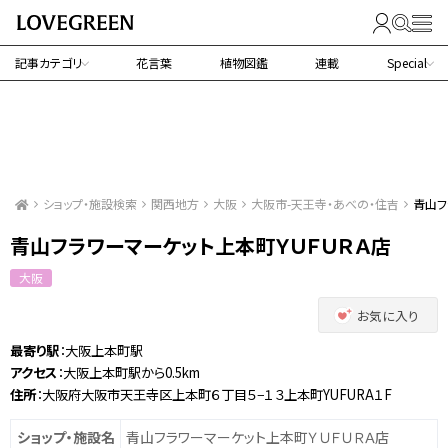
記事カテゴリ
花言葉
植物図鑑
連載
Special
ショップ・施設検索
関西地方
大阪
大阪市-天王寺・あべの・住吉
青山フ
青山フラワーマーケット上本町ＹＵＦＵＲＡ店
大阪
お気に入り
最寄り駅
：大阪上本町駅
アクセス
：大阪上本町駅から0.5km
住所
：大阪府大阪市天王寺区上本町６丁目５−１３上本町YUFURA１F
ショップ・施設名
青山フラワーマーケット上本町ＹＵＦＵＲＡ店