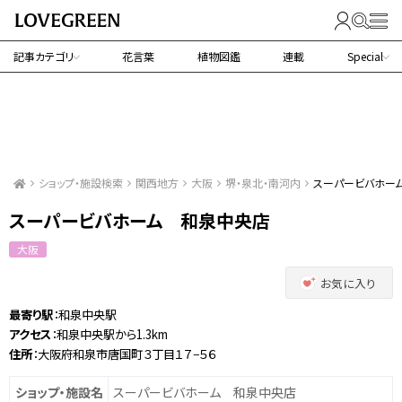
記事カテゴリ
花言葉
植物図鑑
連載
Special
ショップ・施設検索
関西地方
大阪
堺・泉北・南河内
スーパービバホー
スーパービバホーム 和泉中央店
大阪
お気に入り
最寄り駅
：和泉中央駅
アクセス
：和泉中央駅から1.3km
住所
：大阪府和泉市唐国町３丁目１７−５６
ショップ・施設名
スーパービバホーム 和泉中央店