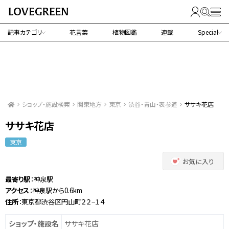
記事カテゴリ
花言葉
植物図鑑
連載
Special
ショップ・施設検索
関東地方
東京
渋谷・青山・表参道
ササキ花店
ササキ花店
東京
お気に入り
最寄り駅
：神泉駅
アクセス
：神泉駅から0.6km
住所
：東京都渋谷区円山町２２−１４
ショップ・施設名
ササキ花店