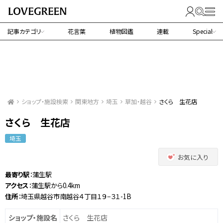
記事カテゴリ
花言葉
植物図鑑
連載
Special
ショップ・施設検索
関東地方
埼玉
草加・越谷
さくら 生花店
さくら 生花店
埼玉
お気に入り
最寄り駅
：蒲生駅
アクセス
：蒲生駅から0.4km
住所
：埼玉県越谷市南越谷４丁目１９−３１-1B
ショップ・施設名
さくら 生花店