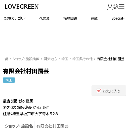
記事カテゴリ
花言葉
植物図鑑
連載
Special
ショップ・施設検索
関東地方
埼玉
埼玉県その他
有限会社村田園芸
有限会社村田園芸
埼玉
お気に入り
最寄り駅
：鶴ヶ島駅
アクセス
：鶴ヶ島駅から3.1km
住所
：埼玉県坂戸市大字青木５２８
ショップ・施設名
有限会社村田園芸