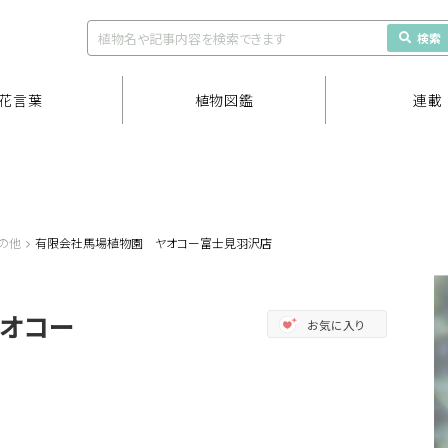
検索
花言葉
植物図鑑
連載
の他
有限会社馬場植物園 ヤオコー富士見羽沢店
オコー
お気に入り