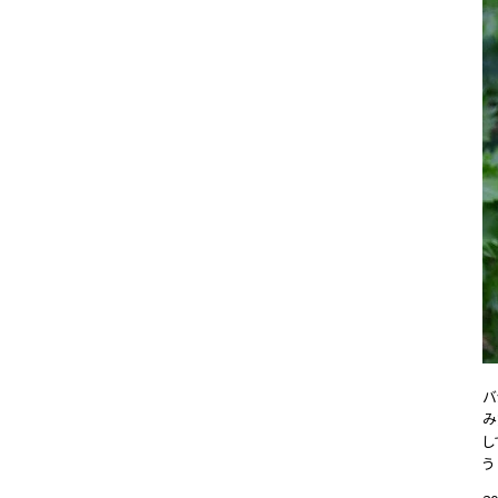
バ
み
し
う