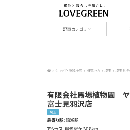
記事カテゴリ
ショップ・施設検索
関東地方
埼玉
埼玉県そ
有限会社馬場植物園 ヤ
富士見羽沢店
埼玉
最寄り駅
：鶴瀬駅
アクセス
：鶴瀬駅から0.8km