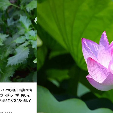
ジルの収穫｜時期や摘
方～摘心、切り戻しを
て長くたくさん収穫しよ