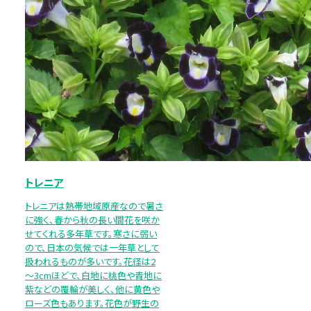
トレニア
トレニアは熱帯地域原産なので暑さ
に強く、春から秋の長い間花を咲か
せてくれる多年草です。寒さに弱い
ので、日本の気候では一年草として
扱われるものが多いです。花径は2
～3cmほどで、白地に桃色や青地に
紫などの覆輪が美しく、他に黄色や
ローズ色もあります。花色が野生の