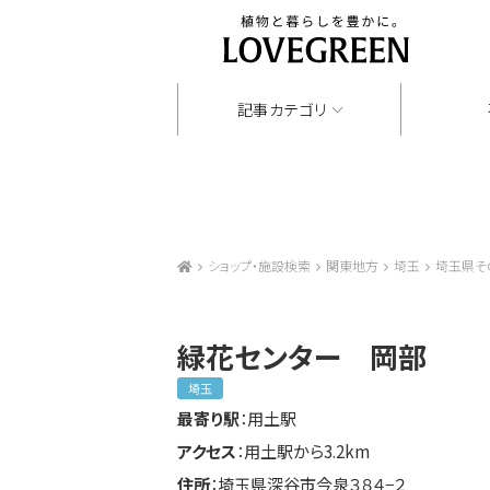
記事カテゴリ
ショップ・施設検索
関東地方
埼玉
埼玉県そ
緑花センター 岡部
埼玉
最寄り駅
：用土駅
アクセス
：用土駅から3.2km
住所
：埼玉県深谷市今泉３８４−２