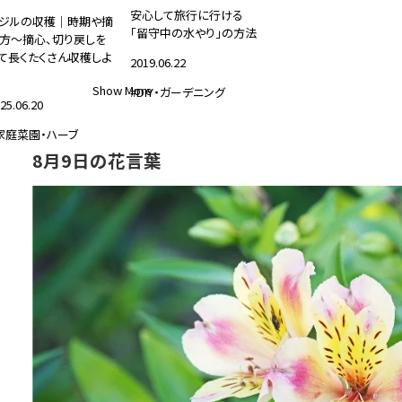
安心して旅行に行ける
ジルの収穫｜時期や摘
「留守中の水やり」の方法
方～摘心、切り戻しを
て長くたくさん収穫しよ
2019.06.22
Show More
#DIY・ガーデニング
25.06.20
家庭菜園・ハーブ
8月9日の花言葉