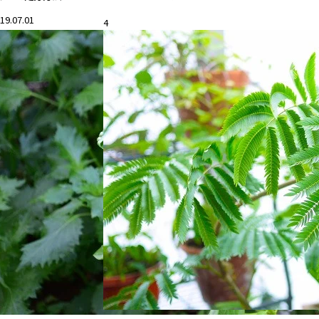
19.07.01
4
花と暮らす