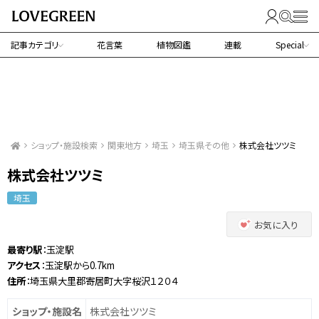
記事カテゴリ
花言葉
植物図鑑
連載
Special
ショップ・施設検索
関東地方
埼玉
埼玉県その他
株式会社ツツミ
株式会社ツツミ
埼玉
お気に入り
最寄り駅
：玉淀駅
アクセス
：玉淀駅から0.7km
住所
：埼玉県大里郡寄居町大字桜沢１２０４
ショップ・施設名
株式会社ツツミ