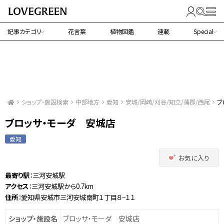
記事カテゴリ
花言葉
植物図鑑
連載
Special
ショップ・施設検索
中部地方
愛知
安城/岡崎/刈谷/知立/蒲郡/西尾
ブ
ブロッサ・モーダ 安城店
愛知
お気に入り
最寄り駅
：三河安城駅
アクセス
：三河安城駅から0.7km
住所
：愛知県安城市三河安城南町１丁目８−１１
ショップ・施設名
ブロッサ・モーダ 安城店