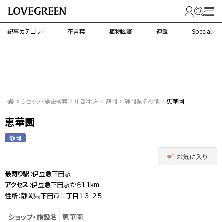
記事カテゴリ
花言葉
植物図鑑
連載
Special
ショップ・施設検索
中部地方
静岡
静岡県その他
恵華園
恵華園
静岡
お気に入り
最寄り駅
：伊豆急下田駅
アクセス
：伊豆急下田駅から1.1km
住所
：静岡県下田市二丁目１３−２５
ショップ・施設名
恵華園