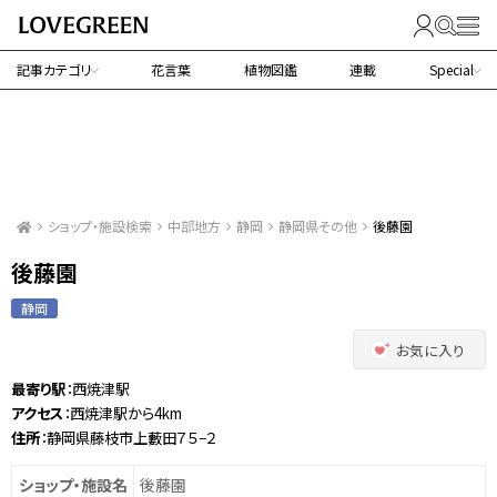
記事カテゴリ
花言葉
植物図鑑
連載
Special
ショップ・施設検索
中部地方
静岡
静岡県その他
後藤園
後藤園
静岡
お気に入り
最寄り駅
：西焼津駅
アクセス
：西焼津駅から4km
住所
：静岡県藤枝市上藪田７５−２
ショップ・施設名
後藤園