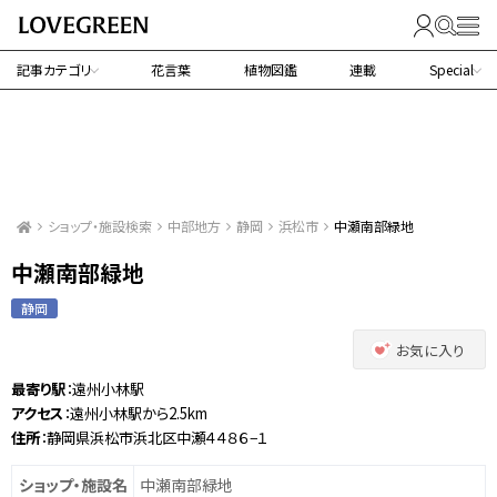
記事カテゴリ
花言葉
植物図鑑
連載
Special
ショップ・施設検索
中部地方
静岡
浜松市
中瀬南部緑地
中瀬南部緑地
静岡
お気に入り
最寄り駅
：遠州小林駅
アクセス
：遠州小林駅から2.5km
住所
：静岡県浜松市浜北区中瀬４４８６−１
ショップ・施設名
中瀬南部緑地