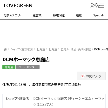
記事カテゴリ
花言葉
植物図鑑
連載
Special
ショップ・施設検索
北海道
北海道
岩見沢・江別・長沼・恵庭
DCMホー
DCMホーマック恵庭店
北海道
ホームセンター
お気に入り
住所
：〒061-1376 北海道恵庭市恵み野里美2丁目15番地
ショップ・施設名
DCMホーマック恵庭店
（ディーシーエムホーマッ
クえにわてん）