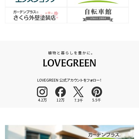
LOVEGREEN 公式アカウントをフォロー！
4.2万
12万
5.5千
7.3千