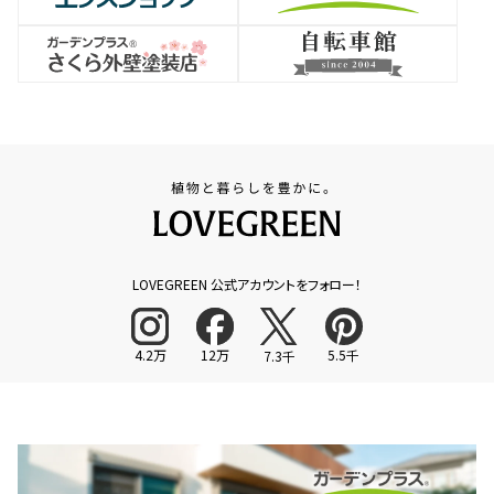
LOVEGREEN 公式アカウントをフォロー！
4.2万
12万
5.5千
7.3千