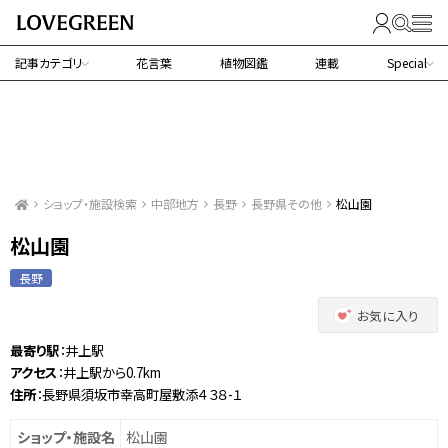
記事カテゴリ
花言葉
植物図鑑
連載
Special
ショップ・施設検索
中部地方
長野
長野県その他
松山園
松山園
長野
お気に入り
最寄り駅
：井上駅
アクセス
：井上駅から0.7km
住所
：長野県須坂市幸高町屋敷添４３８-１
ショップ・施設名
松山園