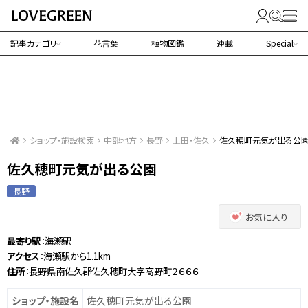
記事カテゴリ
花言葉
植物図鑑
連載
Special
ショップ・施設検索
中部地方
長野
上田・佐久
佐久穂町元気が出る公
佐久穂町元気が出る公園
長野
お気に入り
最寄り駅
：海瀬駅
アクセス
：海瀬駅から1.1km
住所
：長野県南佐久郡佐久穂町大字高野町２６６６
ショップ・施設名
佐久穂町元気が出る公園