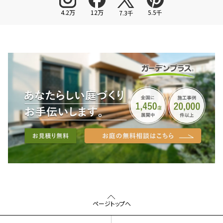
4.2万
12万
5.5千
7.3千
ページトップへ