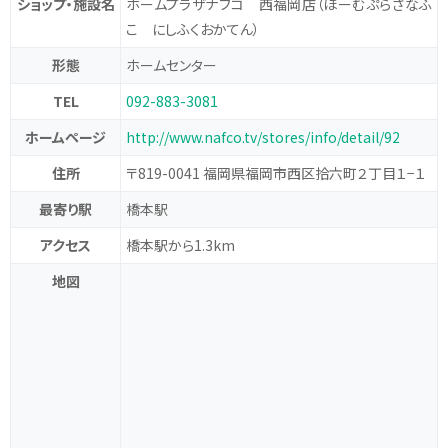
ショップ・施設名
ホームプラザナフコ 西福岡店
（ほーむぷらざなふ
こ にしふくおかてん）
形態
ホームセンター
TEL
092-883-3081
ホームページ
http://www.nafco.tv/stores/info/detail/92
住所
〒819-0041 福岡県福岡市西区拾六町２丁目１−１
最寄り駅
橋本駅
アクセス
橋本駅から1.3km
地図