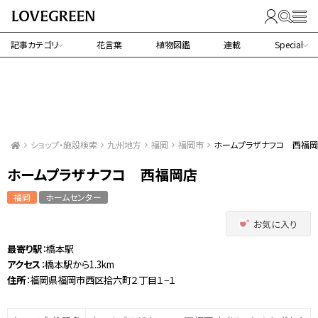
記事カテゴリ
花言葉
植物図鑑
連載
Special
ショップ・施設検索
九州地方
福岡
福岡市
ホームプラザナフコ 西福
ホームプラザナフコ 西福岡店
福岡
ホームセンター
お気に入り
最寄り駅
：橋本駅
アクセス
：橋本駅から1.3km
住所
：福岡県福岡市西区拾六町２丁目１−１