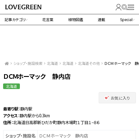
記事カテゴリ
花言葉
植物図鑑
連載
Special
ショップ・施設検索
北海道
北海道
北海道その他
ＤＣＭホーマック 静
ＤＣＭホーマック 静内店
北海道
お気に入り
最寄り駅
：静内駅
アクセス
：静内駅から0.3km
住所
：北海道日高郡新ひだか町静内木場町１丁目１−８６
ショップ・施設名
ＤＣＭホーマック 静内店