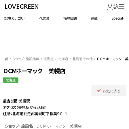
記事カテゴリ
花言葉
植物図鑑
連載
Special
ショップ・施設検索
北海道
北海道
北海道その他
ＤＣＭホーマック 美
ＤＣＭホーマック 美幌店
北海道
お気に入り
最寄り駅
：美幌駅
アクセス
：美幌駅から2.6km
住所
：北海道網走郡美幌町字稲美９０−１
ショップ・施設名
ＤＣＭホーマック 美幌店