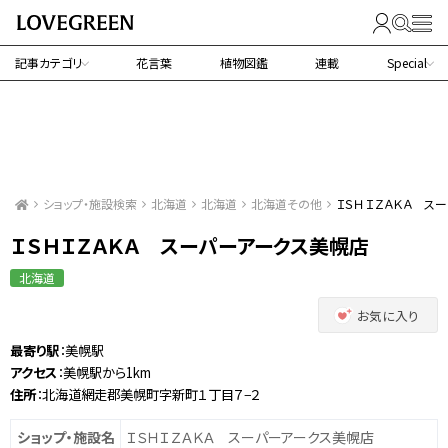
記事カテゴリ
花言葉
植物図鑑
連載
Special
ショップ・施設検索
北海道
北海道
北海道その他
ＩＳＨＩＺＡＫＡ ス
ＩＳＨＩＺＡＫＡ スーパーアークス美幌店
北海道
お気に入り
最寄り駅
：美幌駅
アクセス
：美幌駅から1km
住所
：北海道網走郡美幌町字新町１丁目７−２
ショップ・施設名
ＩＳＨＩＺＡＫＡ スーパーアークス美幌店