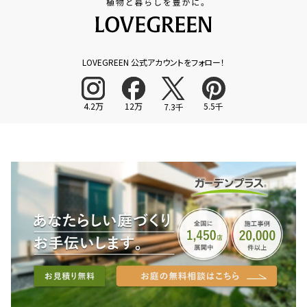
LOVEGREEN 公式アカウントをフォロー！
4.2万
12万
5.5千
7.3千