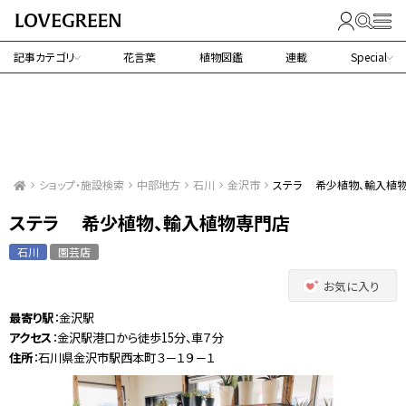
記事カテゴリ
花言葉
植物図鑑
連載
Special
ショップ・施設検索
中部地方
石川
金沢市
ステラ 希少植物、輸入植
ステラ 希少植物、輸入植物専門店
石川
園芸店
お気に入り
最寄り駅
：金沢駅
アクセス
：金沢駅港口から徒歩15分、車７分
住所
：石川県金沢市駅西本町３－１９－１