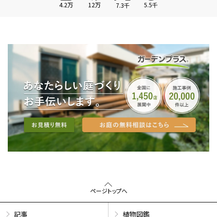
4.2万
12万
5.5千
7.3千
ページトップへ
記事
植物図鑑