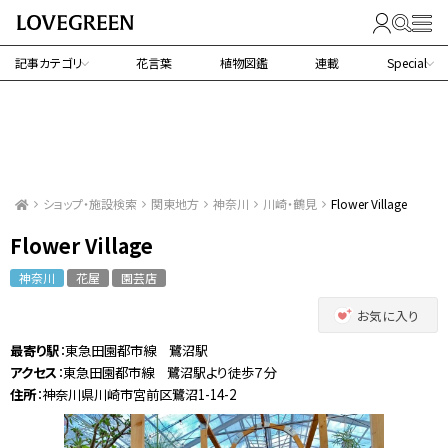
記事カテゴリ
花言葉
植物図鑑
連載
Special
ショップ・施設検索
関東地方
神奈川
川崎・鶴見
Flower Village
Flower Village
神奈川
花屋
園芸店
お気に入り
最寄り駅
：東急田園都市線 鷺沼駅
アクセス
：東急田園都市線 鷺沼駅より徒歩７分
住所
：神奈川県川崎市宮前区鷺沼1-14-2