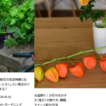
陽花の剪定時期と仕
、小さくしたい場合はど
する？
お盆飾り｜お花やほおず
26.05.01
き（鬼灯）の飾り方、期間、
DIY・ガーデニング
マナーと処分方法