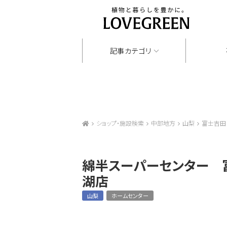
記事カテゴリ
ショップ・施設検索
中部地方
山梨
富士吉田
綿半スーパーセンター 
湖店
山梨
ホームセンター