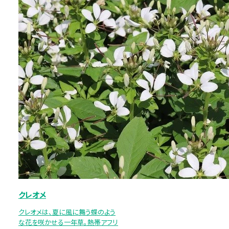
クレオメ
クレオメは、夏に風に舞う蝶のよう
な花を咲かせる一年草。熱帯アフリ