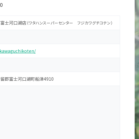
0
 富士河口湖店
（ワタハンスーパーセンター フジカワグチコテン）
jikawaguchikoten/
南都留郡富士河口湖町船津4910