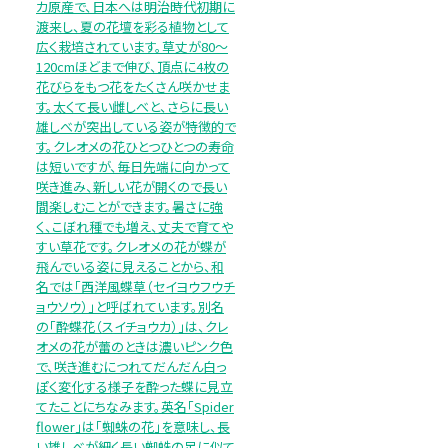
カ原産で、日本へは明治時代初期に
渡来し、夏の花壇を彩る植物として
広く栽培されています。草丈が80～
120cmほどまで伸び、頂点に4枚の
花びらをもつ花をたくさん咲かせま
す。太くて長い雌しべと、さらに長い
雄しべが突出している姿が特徴的で
す。クレオメの花ひとつひとつの寿命
は短いですが、毎日先端に向かって
咲き進み、新しい花が開くので長い
間楽しむことができます。暑さに強
く、こぼれ種でも増え、丈夫で育てや
すい草花です。クレオメの花が蝶が
飛んでいる姿に見えることから、和
名では「西洋風蝶草（セイヨウフウチ
ョウソウ）」と呼ばれています。別名
の「酔蝶花（スイチョウカ）」は、クレ
オメの花が蕾のときは濃いピンク色
で、咲き進むにつれてだんだん白っ
ぽく変化する様子を酔った蝶に見立
てたことにちなみます。英名「Spider
flower」は「蜘蛛の花」を意味し、長
い雄しべが細く長い蜘蛛の足に似て