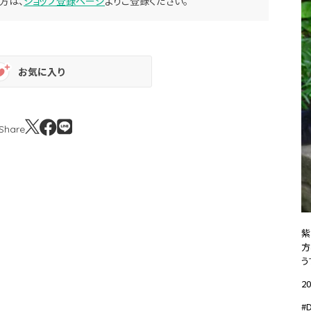
方は、
ショップ登録ページ
よりご登録ください。
お気に入り
Share
紫
方
う
20
#