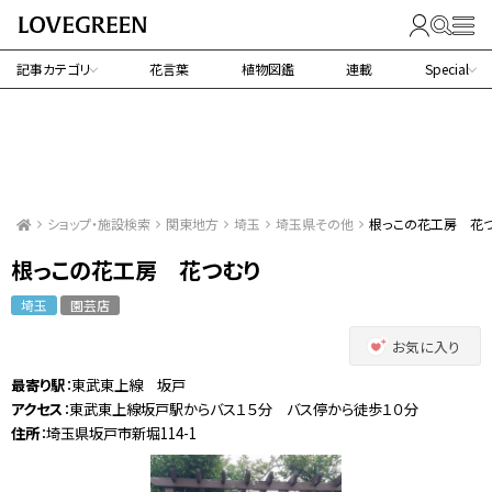
記事カテゴリ
花言葉
植物図鑑
連載
Special
ショップ・施設検索
関東地方
埼玉
埼玉県その他
根っこの花工房 花
根っこの花工房 花つむり
埼玉
園芸店
お気に入り
最寄り駅
：東武東上線 坂戸
アクセス
：東武東上線坂戸駅からバス１５分 バス停から徒歩１０分
住所
：埼玉県坂戸市新堀114-1