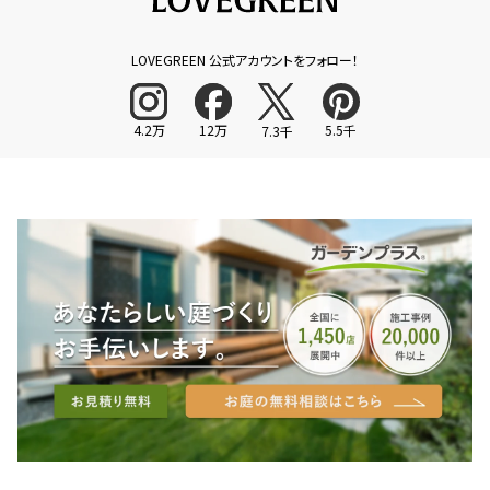
LOVEGREEN 公式アカウントをフォロー！
4.2万
12万
5.5千
7.3千