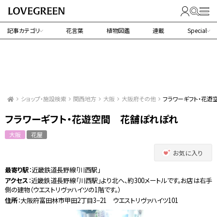
記事カテゴリ
花言葉
植物図鑑
連載
Special
ショップ・施設検索
関西地方
大阪
大阪府その他
フラワーギフト・花遊
フラワーギフト・花遊空間 花舗ぽれぽれ
大阪
花屋
お気に入り
最寄り駅
：近畿鉄道長野線「川西駅」
アクセス
：近畿鉄道長野線「川西駅」より北へ、約300メートルです。お店は右手
側の建物（ウエストリヴァハイツの1階です。）
住所
：大阪府富田林市甲田2丁目3−21 ウエストリヴァハイツ101