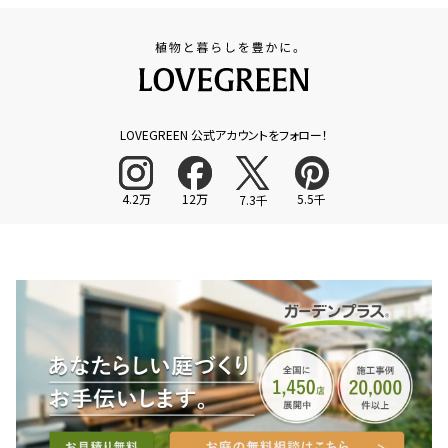
LOVEGREEN 公式アカウントをフォロー！
4.2万
12万
5.5千
7.3千