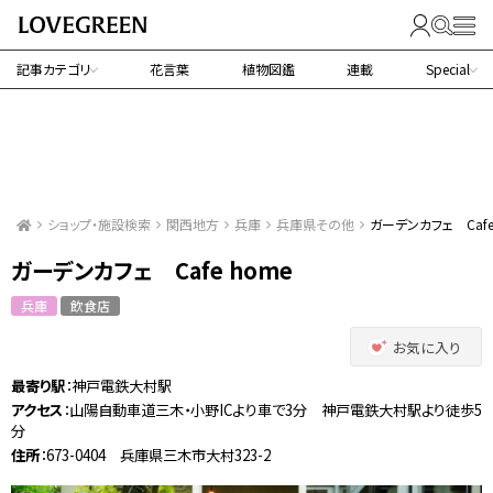
記事カテゴリ
花言葉
植物図鑑
連載
Special
ショップ・施設検索
関西地方
兵庫
兵庫県その他
ガーデンカフェ Cafe
ガーデンカフェ Cafe home
兵庫
飲食店
お気に入り
最寄り駅
：神戸電鉄大村駅
アクセス
：山陽自動車道三木・小野ICより車で3分 神戸電鉄大村駅より徒歩5
分
住所
：673-0404 兵庫県三木市大村323-2