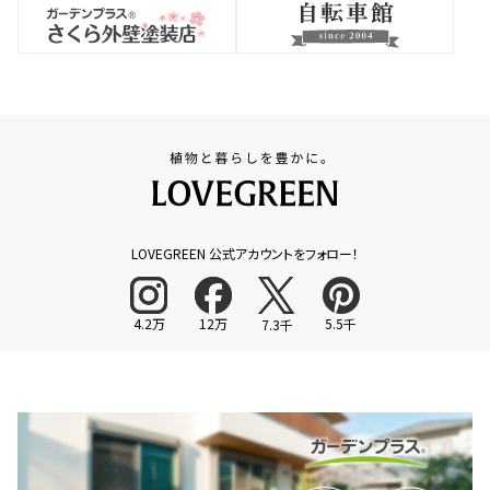
LOVEGREEN 公式アカウントをフォロー！
4.2万
12万
5.5千
7.3千