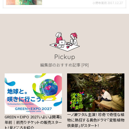
の仲間です。緑…
小野寺葉月
2017.12.27
一ノ瀬ワタル主演！ 珍奇で奇怪な植
GREEN×EXPO 2027いよいよ開幕1
物に熱狂する異色ドラマ「変態植物
年前｜前売りチケットの販売スター
倶楽部」がスタート！
ト！見どころを紹介