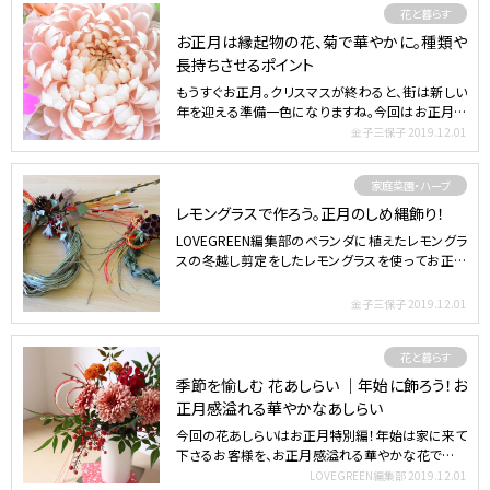
花と暮らす
お正月は縁起物の花、菊で華やかに。種類や
長持ちさせるポイント
もうすぐお正月。クリスマスが終わると、街は新しい
年を迎える準備一色になりますね。今回はお正月に
欠かせない花、…
金子三保子
2019.12.01
家庭菜園・ハーブ
レモングラスで作ろう。正月のしめ縄飾り！
LOVEGREEN編集部のベランダに植えたレモングラ
スの冬越し剪定をしたレモングラスを使ってお正月
のしめ縄飾…
金子三保子
2019.12.01
花と暮らす
季節を愉しむ 花あしらい ｜年始に飾ろう！お
正月感溢れる華やかなあしらい
今回の花あしらいはお正月特別編！年始は家に来て
下さるお客様を、お正月感溢れる華やかな花で迎え
られたらいいです…
LOVEGREEN編集部
2019.12.01