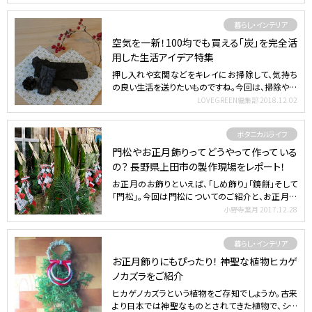
暮らし・インテリア
空気を一新！100均でも買える「炭」を完全活
用した生活アイデア特集
押し入れや玄関などをキレイにお掃除して、気持ち
の良い生活を送りたいものですね。今回は、掃除や普
段の生活で活用…
LOVEGREEN編集部
2018.12.02
ボタニカルライフ
門松やお正月飾りってどうやって作っている
の？ 長野県上田市の製作現場をレポート！
お正月のお飾りといえば、「しめ飾り」「鏡餅」そして
「門松」。今回は門松についてのご紹介と、お正月飾
りを実際に…
小野寺葉月
2017.12.28
暮らし・インテリア
お正月飾りにもぴったり！ 神聖な植物ヒカゲ
ノカズラをご紹介
ヒカゲノカズラという植物をご存知でしょうか。古来
より日本では神聖なものとされてきた植物で、シダ