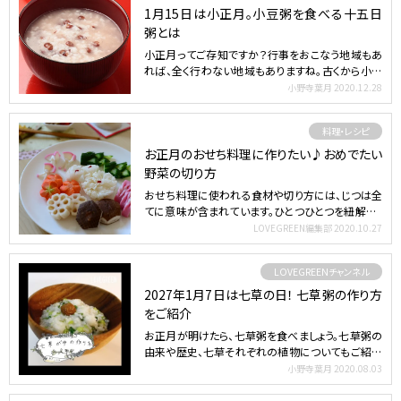
1月15日は小正月。小豆粥を食べる十五日
粥とは
小正月ってご存知ですか？行事をおこなう地域もあ
れば、全く行わない地域もありますね。古くから小正
月の風習を続け…
小野寺葉月
2020.12.28
料理・レシピ
お正月のおせち料理に作りたい♪おめでたい
野菜の切り方
おせち料理に使われる食材や切り方には、じつは全
てに意味が含まれています。ひとつひとつを紐解くよ
うに、野菜を切…
LOVEGREEN編集部
2020.10.27
LOVEGREENチャンネル
2027年1月7日は七草の日！ 七草粥の作り方
をご紹介
お正月が明けたら、七草粥を食べましょう。七草粥の
由来や歴史、七草それぞれの植物についてもご紹介
します。 目次…
小野寺葉月
2020.08.03