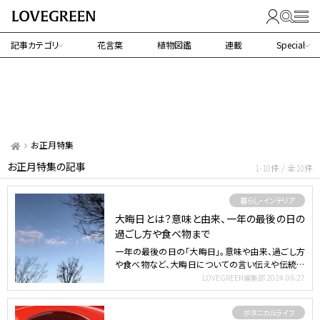
記事カテゴリ
花言葉
植物図鑑
連載
Special
お正月特集
お正月特集の記事
1-10件 / 全10件
暮らし・インテリア
大晦日とは？意味と由来、一年の最後の日の
過ごし方や食べ物まで
一年の最後の日の「大晦日」。意味や由来、過ごし方
や食べ物など、大晦日についての言い伝えや伝統行
事、習わしをご…
LOVEGREEN編集部
2024.06.27
ボタニカルライフ