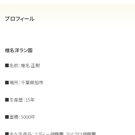
プロフィール
椎名洋ラン園
■名前：椎名 正樹
■場所：千葉県旭市
■生産歴：15年
■面積：5000坪
■主な生産品：ミディー胡蝶蘭、マイクロ胡蝶蘭