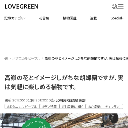
記事カテゴリ
花言葉
植物図鑑
連載
Special
ボタニカルピープル
高嶺の花とイメージしがちな胡蝶蘭ですが、実は気軽に楽
高嶺の花とイメージしがちな胡蝶蘭ですが、実
は気軽に楽しめる植物です。
更新
公開
LOVEGREEN編集部
2017.05.10
2017.05.10
#ボタニカルピープル
#ラン特集
#生産者に聞く
#胡蝶蘭(コチョウラン)