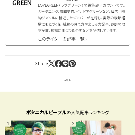
LOVEGREEN（ラブグリーン）の編集部アカウントです。
ガーデニング、家庭菜園、インドアグリーンなど、幅広い植
物ジャンルに精通したメンバーが在籍し、実際の栽培経
験にもとづく花・植物の育て方や楽しみ方記事、お庭の取
材記事、植物にまつわる企画などを配信しています。
このライターの記事一覧
Share
ボタニカルピープル
の人気記事ランキング
1
2