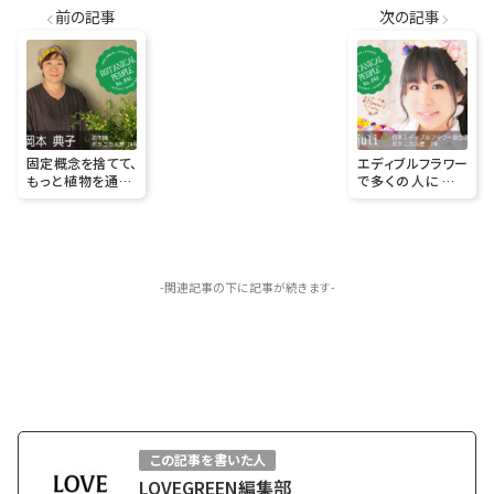
前の記事
次の記事
固定概念を捨てて、
エディブルフラワー
もっと植物を通し、
で多くの人に小さ
様々な表現をして
な幸せを広げてい
いきたいと思ってい
きたい！
ます。
-関連記事の下に記事が続きます-
この記事を書いた人
LOVEGREEN編集部