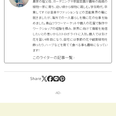
農家の祖父母、ガーデニングや家庭菜園が趣味の両親の
植物一家に育ち、幼い頃から植物に親しむ。学生時代、卒
業してすぐは音楽やファッションなどの芸能業界の職に
就きましたが、海外での一人暮らしを機に花の仕事を始
めました。青山フラワーマーケットや個人の花屋で製作や
ワークショップの経験を積み、世界に向けて情報を発信
したいとの思いからストロボライトに入社。個人では生け
花を習い4年目になり、自宅には季節の花や観葉植物を
飾ったり、ハーブなどを育てて食べる事も趣味になってい
ます！
このライターの記事一覧
Share