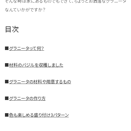
そんな時は家にあるものでもできて、ちょっとお洒落なグラニータ
なんていかがですか？
目次
■
グラニータって何？
■
材料のバジルを収穫しました
■
グラニータの材料や用意するもの
■
グラニータの作り方
■
色も楽しめる盛り付け3パターン