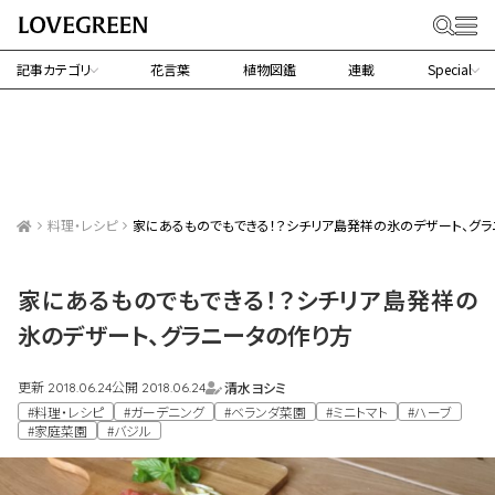
記事カテゴリ
花言葉
植物図鑑
連載
Special
料理・レシピ
家にあるものでもできる！？シチリア島発祥の氷のデザート、グラ
家にあるものでもできる！？シチリア島発祥の
氷のデザート、グラニータの作り方
更新
公開
清水ヨシミ
2018.06.24
2018.06.24
#料理・レシピ
#ガーデニング
#ベランダ菜園
#ミニトマト
#ハーブ
#家庭菜園
#バジル