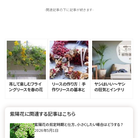
-関連記事の下に記事が続きます-
吊して楽しむフライ
リースの作り方｜手
ヤシはいい〜ヤシ
ングリースを春の花
作りリースの基本と
の狂気とインテリ
で作ってみよう！
アイデア集
ア〜【ぴーちゃん連
載vol.5】
紫陽花に関連する記事はこちら
紫陽花の剪定時期と仕方、小さくしたい場合はどうする？
2026年5月1日