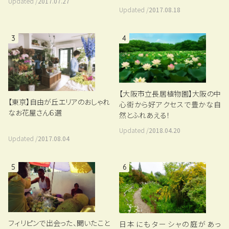
Updated /
2017.07.27
Updated /
2017.08.18
3
4
【大阪市立長居植物園】大阪の中
【東京】自由が丘エリアのおしゃれ
心街から好アクセスで豊かな自
なお花屋さん６選
然とふれあえる！
Updated /
2018.04.20
Updated /
2017.08.04
5
6
フィリピンで出会った、聞いたこと
日本にもターシャの庭があっ