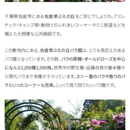
千葉県佐倉市にある
佐倉草ぶえの丘
をご存じでしょうか。アスレ
チック・キャンプ場・動物とのふれあいコーナーやミニ鉄道などを
備えた大規模な公共施設です。
この敷地内にある、
佐倉草ぶえの丘バラ園
は、とても見応えのある
バラ園となっています。その数、
バラの原種・オールドローズを中心
になんと1,050種2,500株
。世界中の野生種・品種改良の基本種か
ら現代バラまで多種がそろっています。また
一重のバラや香りのバ
ラといったコーナーも充実
。じっくり見て回りたいバラ園です。