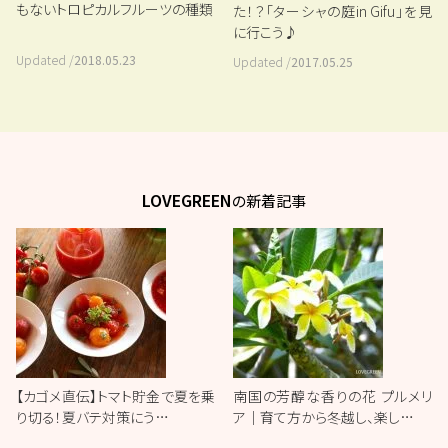
もないトロピカルフルーツの種類
た！？「ターシャの庭in Gifu」を見
に行こう♪
Updated /
2018.05.23
Updated /
2017.05.25
LOVEGREEN
の新着記事
【カゴメ直伝】トマト貯金で夏を乗
南国の芳醇な香りの花 プルメリ
り切る！夏バテ対策にう…
ア｜育て方から冬越し、楽し…