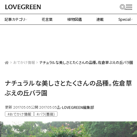
記事カテゴリ
花言葉
植物図鑑
連載
Special
おでかけ情報
ナチュラルな美しさとたくさんの品種。佐倉草ぶえの丘バラ園
ナチュラルな美しさとたくさんの品種。佐倉草
ぶえの丘バラ園
更新
公開
LOVEGREEN編集部
2017.05.05
2017.05.05
#おでかけ情報
#バラ(薔薇)