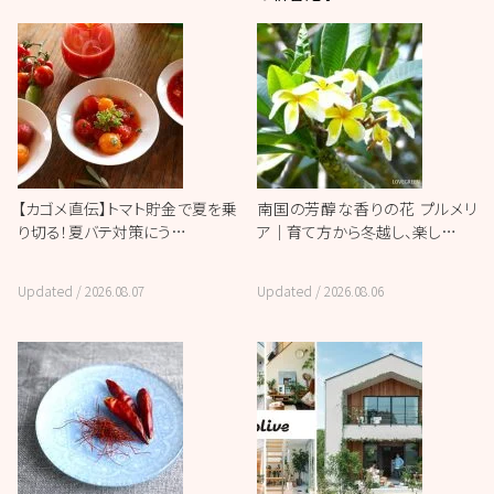
【カゴメ直伝】トマト貯金で夏を乗
南国の芳醇な香りの花 プルメリ
り切る！夏バテ対策にう…
ア｜育て方から冬越し、楽し…
Updated /
2026.08.07
Updated /
2026.08.06