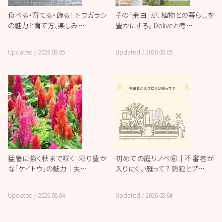
食べる・育てる・飾る！ トウガラシ
その「余白」が、植物との暮らしを
の魅力と育て方、楽しみ…
豊かにする。 Doliveと考…
Updated /
2026.08.05
Updated /
2026.08.05
猛暑に強く秋まで咲く！彩り豊か
初めての庭リノベ⑥｜不審者が
な「ケイトウ」の魅力｜失…
入りにくい庭って？ 防犯とプ…
Updated /
2026.08.04
Updated /
2026.08.04