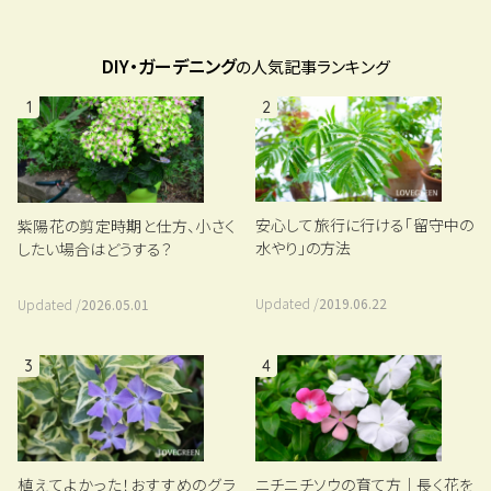
DIY・ガーデニング
の人気記事ランキング
1
2
安心して旅行に行ける「留守中の
紫陽花の剪定時期と仕方、小さく
水やり」の方法
したい場合はどうする？
Updated /
2019.06.22
Updated /
2026.05.01
3
4
植えてよかった！おすすめのグラ
ニチニチソウの育て方｜長く花を