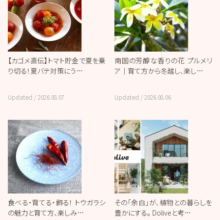
【カゴメ直伝】トマト貯金で夏を乗
南国の芳醇な香りの花 プルメリ
り切る！夏バテ対策にう…
ア｜育て方から冬越し、楽し…
Updated /
2026.08.07
Updated /
2026.08.06
食べる・育てる・飾る！ トウガラシ
その「余白」が、植物との暮らしを
の魅力と育て方、楽しみ…
豊かにする。 Doliveと考…