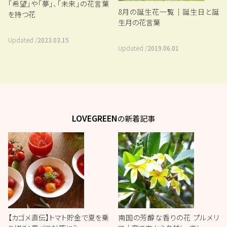
「希望」や「夢」、「未来」の花言葉
8月の誕生花一覧｜誕生日と誕
を持つ花
生月の花言葉
Updated /
2023.03.15
Updated /
2019.06.01
LOVEGREEN
の新着記事
【カゴメ直伝】トマト貯金で夏を乗
南国の芳醇な香りの花 プルメリ