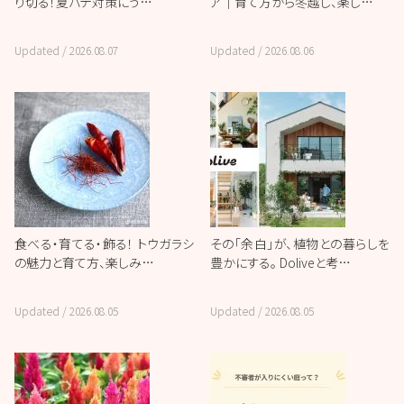
り切る！夏バテ対策にう…
ア｜育て方から冬越し、楽し…
Updated /
2026.08.07
Updated /
2026.08.06
食べる・育てる・飾る！ トウガラシ
その「余白」が、植物との暮らしを
の魅力と育て方、楽しみ…
豊かにする。 Doliveと考…
Updated /
2026.08.05
Updated /
2026.08.05