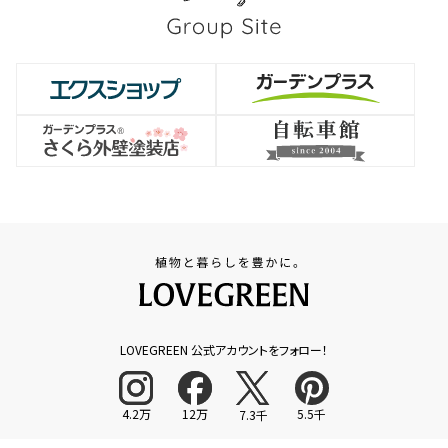
LOVEGREEN 公式アカウントをフォロー！
4.2万
12万
5.5千
7.3千