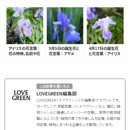
アイリスの花言葉｜
5月5日の誕生花と
4月17日の誕生花
花の特徴、名前や花
花言葉｜アヤメ
と花言葉｜アイリス
言葉の由来、種類
この記事を書いた人
LOVEGREEN編集部
LOVEGREEN（ラブグリーン）の編集部アカウントです。
ガーデニング、家庭菜園、インドアグリーンなど、幅広い植
物ジャンルに精通したメンバーが在籍し、実際の栽培経
験にもとづく花・植物の育て方や楽しみ方記事、お庭の取
材記事、植物にまつわる企画などを配信しています。