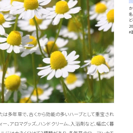
か
名
ど
20
#
たは多年草で、古くから効能の多いハーブとして重宝され
ィー、アロマグッズ、ハンドクリーム、入浴剤など、幅広く暮
ールには大きく分けて2種類があり、多年草のローマンカモ