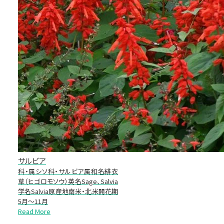
サルビア
科・属シソ科・サルビア属和名緋衣
草（ヒゴロモソウ）英名Sage、Salvia
学名Salvia原産地南米・北米開花期
5月～11月
Read More