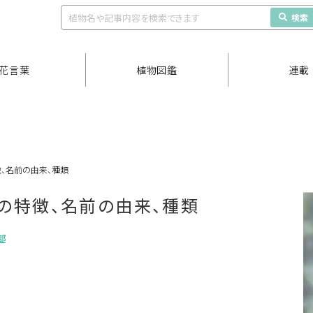
検索
花言葉
植物図鑑
連載
、名前の由来、種類
の特徴、名前の由来、種類
部