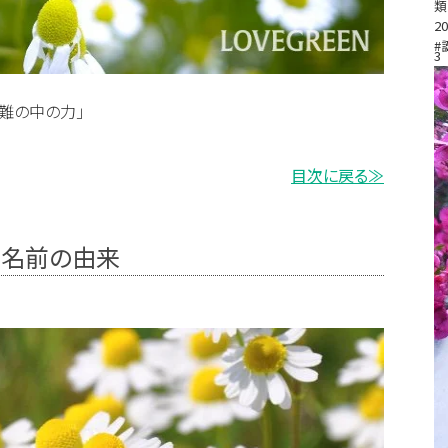
類
20
#
3
難の中の力」
目次に戻る≫
、名前の由来