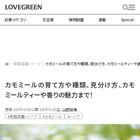
記事カテゴリ
花言葉
植物図鑑
連載
Special
家庭菜園・ハーブ
カモミールの育て方や種類、見分け方、カモミールティーや
カモミールの育て方や種類、見分け方、カモ
ミールティーや香りの魅力まで！
更新
公開
山田智美
2019.12.03
2019.12.03
#家庭菜園・ハーブ
#カモミール
#ハーブ