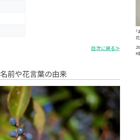
「
花
20
目次に戻る≫
#
、名前や花言葉の由来