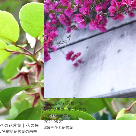
かっこいい花言葉一覧｜
名誉や勇気、愛、魅力な
どの花言葉の花
2024.08.27
ムベの花言葉｜花の特
#誕生花と花言葉
、名前や花言葉の由来