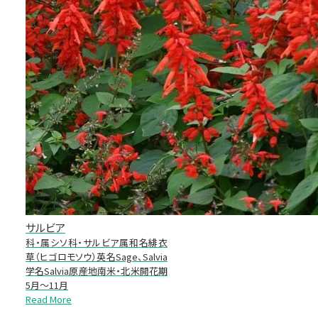
サルビア
科・属シソ科・サルビア属和名緋衣
草（ヒゴロモソウ）英名Sage、Salvia
学名Salvia原産地南米・北米開花期
5月～11月
Read More