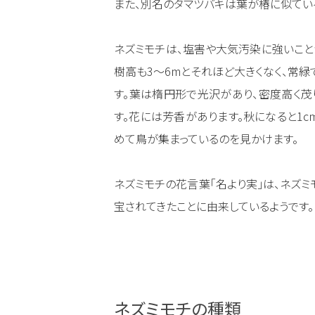
また、別名のタマツバキは葉が椿に似てい
ネズミモチは、塩害や大気汚染に強いこと
樹高も3～6mとそれほど大きくなく、常
す。葉は楕円形で光沢があり、密度高く茂
す。花には芳香があります。秋になると1
めて鳥が集まっているのを見かけます。
ネズミモチの花言葉「名より実」は、ネズミ
宝されてきたことに由来しているようです。
ネズミモチの種類