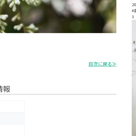
20
#
3
目次に戻る≫
情報